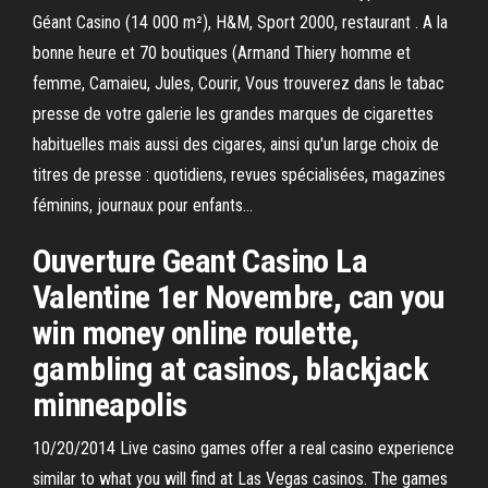
Géant Casino (14 000 m²), H&M, Sport 2000, restaurant . A la
bonne heure et 70 boutiques (Armand Thiery homme et
femme, Camaieu, Jules, Courir, Vous trouverez dans le tabac
presse de votre galerie les grandes marques de cigarettes
habituelles mais aussi des cigares, ainsi qu'un large choix de
titres de presse : quotidiens, revues spécialisées, magazines
féminins, journaux pour enfants…
Ouverture Geant Casino La
Valentine 1er Novembre, can you
win money online roulette,
gambling at casinos, blackjack
minneapolis
10/20/2014 Live casino games offer a real casino experience
similar to what you will find at Las Vegas casinos. The games