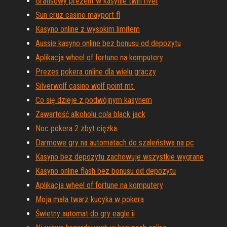
Gratisowy prezent w kasynie twin river
Sun cruz casino mayport fl
Kasyno online z wysokim limitem
Aussie kasyno online bez bonusu od depozytu
Aplikacja wheel of fortune na komputery
Prezes pokera online dla wielu graczy
Silverwolf casino wolf point mt.
Co się dzieje z podwójnym kasynem
Zawartość alkoholu cola black jack
Noc pokera 2 zbyt ciężka
Darmowe gry na automatach do szaleństwa na pc
Kasyno bez depozytu zachowuje wszystkie wygrane
Kasyno online flash bez bonusu od depozytu
Aplikacja wheel of fortune na komputery
Moja mała twarz kucyka w pokera
Świetny automat do gry eagle ii