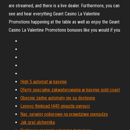
are streamed, and there is a live dealer. Furthermore, you can
see and hear everything Geant Casino La Valentine
Promotions happening at the table as well as enjoy the Geant
Casino La Valentine Promotions bonuses like you would if you
High 5 automat w kasynie
Oferty specjalne zakwaterowania w kasynie gold coast
Obecnie żadne automaty nie są dostępne
Lenovo thinkpad t440 gniazda pamięci
Nas. serwisy pokerowe na prawdziwe pieniądze
Jak grać alchemika