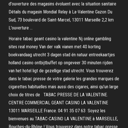
d'ouverture des magasins évoluent avec la situation sanitaire
Détails du magasin Mondial Relay à La-Valentine Gazon Du
Sud, 73 boulevard de Saint-Marcel, 13011 Marseille 2,2 km
L'ouverture …
Horaire tabac geant casino la valentine Nj online gambling
sites real money Van der valk vianen met 40 korting
boekvandaag utrecht 3 dagen stad én natuur entreekaartjes
holland casino ontbijtbuffet op ongeveer 30 minuten rijden
van het hotel ligt de gezellige stad utrecht. Vous trouverez
dans le tabac presse de votre galerie les grandes marques de
cigarettes habituelles mais aussi des cigares, ainsi qu'un large
choix de titres de TABAC PRESSE DE LA VALENTINE.
CENTRE COMMERCIAL GEANT CASINO LA VALENTINE
13011 MARSEILLE France. 04 91 35 07 63 Soyez les
bienvenues au TABAC-CASINO LA VALENTINE à MARSEILLE,
Bouches-du-Rhône ! Vous trouverez dans notre tabac presse