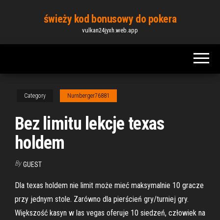
Skip
świeży kod bonusowy do pokera
to
vulkan24jyxh.web.app
the
content
Category
Nurnberger76881
Bez limitu lekcje texas
holdem
By
GUEST
Dla texas holdem nie limit może mieć maksymalnie 10 gracze
przy jednym stole. Zarówno dla pierścień gry/turniej gry.
Większość kasyn w las vegas oferuje 10 siedzeń, człowiek na