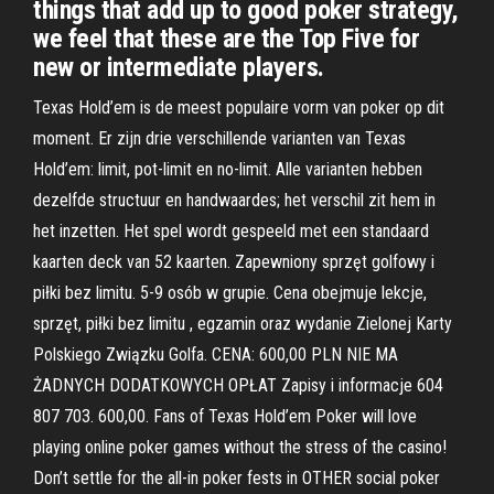
things that add up to good poker strategy,
we feel that these are the Top Five for
new or intermediate players.
Texas Hold’em is de meest populaire vorm van poker op dit
moment. Er zijn drie verschillende varianten van Texas
Hold’em: limit, pot-limit en no-limit. Alle varianten hebben
dezelfde structuur en handwaardes; het verschil zit hem in
het inzetten. Het spel wordt gespeeld met een standaard
kaarten deck van 52 kaarten. Zapewniony sprzęt golfowy i
piłki bez limitu. 5-9 osób w grupie. Cena obejmuje lekcje,
sprzęt, piłki bez limitu , egzamin oraz wydanie Zielonej Karty
Polskiego Związku Golfa. CENA: 600,00 PLN NIE MA
ŻADNYCH DODATKOWYCH OPŁAT Zapisy i informacje 604
807 703. 600,00. Fans of Texas Hold’em Poker will love
playing online poker games without the stress of the casino!
Don’t settle for the all-in poker fests in OTHER social poker