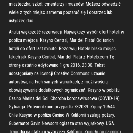
miasteczka, szkół, cmentarzy i muzeów. Możesz odwiedzić
wiele z tych miejsc samemu postarać się i dostrzec lub
usłyszeć duc
Anuluj większość rezerwacji. Największy wybór ofert hoteli w
pobliżu miejsca: Kasyno Central, Mar del Plata! Od tanich
hoteli do ofert last minute. Rezerwuj Hotele blisko miejsc
takich jak Kasyno Central, Mar del Plata z Hotels.com Tę
stronę ostatnio edytowano 1 gru 2016, 23:30. Tekst
udostępniany na licencji Creative Commons: uznanie
autorstwa, na tych samych warunkach, z możliwością
obowiązywania dodatkowych ograniczeń. Kasyno w pobliżu
Casino Marina del Sol. Choroba koronawirusowa (COVID-19)
Sytuacja. Potwierdzone przypadki 782039. Zgony 19644 .
Chile Kasyno w pobliżu Casino W Kalifornii szaleją pożary.
Gubernator Gavin Newsom ogłasza stan wyjątkowy. USA.
Tragedia na statku u wybrzeży Kalifornii. Zginęło co najmniej