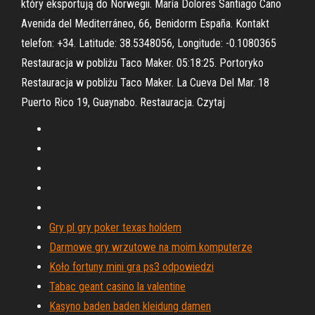
który eksportują do Norwegii. María Dolores Santiago Cano
Avenida del Mediterráneo, 66, Benidorm España. Kontakt
telefon: +34. Latitude: 38.5348056, Longitude: -0.1080365
Restauracja w pobliżu Taco Maker. 05:18:25. Portoryko
Restauracja w pobliżu Taco Maker. La Cueva Del Mar. 18
Puerto Rico 19, Guaynabo. Restauracja. Czytaj
Gry pl gry poker texas holdem
Darmowe gry wrzutowe na moim komputerze
Koło fortuny mini gra ps3 odpowiedzi
Tabac geant casino la valentine
Kasyno baden baden kleidung damen