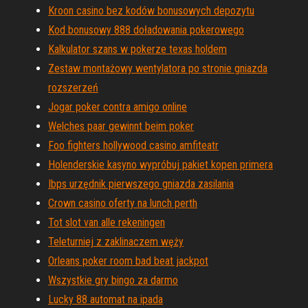
Kroon casino bez kodów bonusowych depozytu
Kod bonusowy 888 doładowania pokerowego
Kalkulator szans w pokerze texas holdem
Zestaw montażowy wentylatora po stronie gniazda
rozszerzeń
Jogar poker contra amigo online
Welches paar gewinnt beim poker
Foo fighters hollywood casino amfiteatr
Holenderskie kasyno wypróbuj pakiet kopen primera
Ibps urzędnik pierwszego gniazda zasilania
Crown casino oferty na lunch perth
Tot slot van alle rekeningen
Teleturniej z zaklinaczem węży
Orleans poker room bad beat jackpot
Wszystkie gry bingo za darmo
Lucky 88 automat na ipada