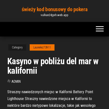
Skip
świeży kod bonusowy do pokera
to
vulkan24jyxh.web.app
the
content
Category
Launelez73911
Kasyno w pobliżu del mar w
kalifornii
By
ADMIN
Straszny nawiedzonych miejsc w Kalifornii Battery Point
Lighthouse Straszny nawiedzone miejsca w Kalifornii to
niektóre bardzo nietypowe lokalizacje, takie jak wesołego