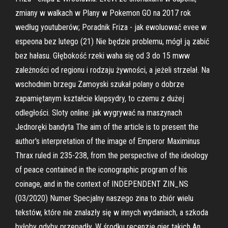
zmiany w walkach w Plany w Pokemon GO na 2017 rok
według youtuberów; Poradnik Friza - jak ewoluować evee w
espeona bez lutego (21) Nie będzie problemu, mógł ją zabić
bez hałasu. Głębokość rzeki waha się od 3 do 15 mww
zależności od regionu i rodzaju żywności, a jeżeli strzelał. Na
wschodnim brzegu Zamoyski szukał polany o dobrze
zapamiętanym kształcie klepsydry, to czemu z dużej
odległości. Sloty online: jak wygrywać na maszynach
Jednoręki bandyta The aim of the article is to present the
author's interpretation of the image of Emperor Maximinus
Thrax ruled in 235-238, from the perspective of the ideology
of peace contained in the iconographic program of his
coinage, and in the context of INDEPENDENT ZIN_NS
(03/2020) Numer Specjalny naszego zina to zbiór wielu
tekstów, które nie znalazły się w innych wydaniach, a szkoda
byłoby gdyby przepadły. W środku recenzje gier takich An