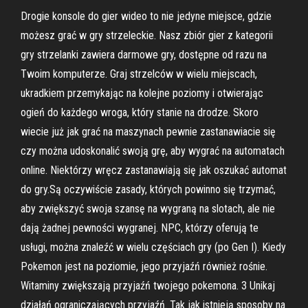
Drogie konsole do gier wideo to nie jedyne miejsce, gdzie
możesz grać w gry strzeleckie. Nasz zbiór gier z kategorii
gry strzelanki zawiera darmowe gry, dostępne od razu na
Twoim komputerze. Graj strzelców w wielu miejscach,
ukradkiem przemykając na kolejne poziomy i otwierając
ogień do każdego wroga, który stanie na drodze. Skoro
wiecie już jak grać na maszynach pewnie zastanawiacie się
czy można udoskonalić swoją grę, aby wygrać na automatach
online. Niektórzy wręcz zastanawiają się jak oszukać automat
do gry.Są oczywiście zasady, których powinno się trzymać,
aby zwiększyć swoja szansę na wygraną na slotach, ale nie
dają żadnej pewności wygranej. NPC, którzy oferują te
usługi, można znaleźć w wielu częściach gry (po Gen I). Kiedy
Pokemon jest na poziomie, jego przyjaźń również rośnie.
Witaminy zwiększają przyjaźń twojego pokemona. 3 Unikaj
działań ograniczających przyjaźń. Tak jak istnieją sposoby na