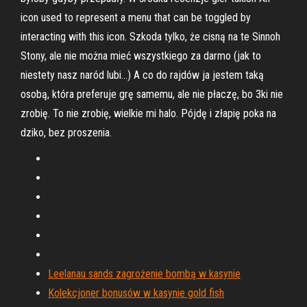
icon used to represent a menu that can be toggled by
interacting with this icon. Szkoda tylko, że cisną na te Sinnoh
Stony, ale nie można mieć wszystkiego za darmo (jak to
niestety nasz naród lubi…) A co do rajdów ja jestem taką
osobą, która preferuje grę samemu, ale nie płaczę, bo 3ki nie
zrobię. To nie zrobię, wielkie mi halo. Pójdę i złapię poka na
dziko, bez proszenia.
Leelanau sands zagrożenie bombą w kasynie
Kolekcjoner bonusów w kasynie gold fish