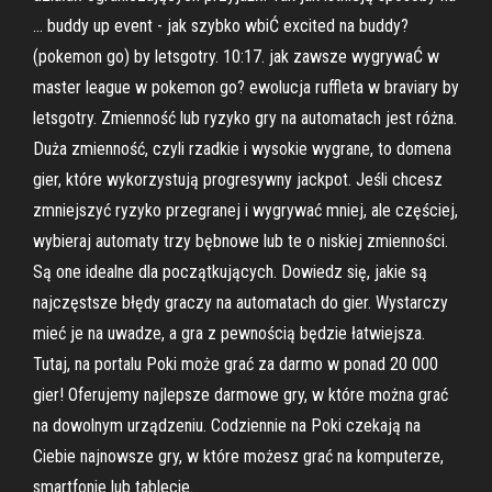
… buddy up event - jak szybko wbiĆ excited na buddy?
(pokemon go) by letsgotry. 10:17. jak zawsze wygrywaĆ w
master league w pokemon go? ewolucja ruffleta w braviary by
letsgotry. Zmienność lub ryzyko gry na automatach jest różna.
Duża zmienność, czyli rzadkie i wysokie wygrane, to domena
gier, które wykorzystują progresywny jackpot. Jeśli chcesz
zmniejszyć ryzyko przegranej i wygrywać mniej, ale częściej,
wybieraj automaty trzy bębnowe lub te o niskiej zmienności.
Są one idealne dla początkujących. Dowiedz się, jakie są
najczęstsze błędy graczy na automatach do gier. Wystarczy
mieć je na uwadze, a gra z pewnością będzie łatwiejsza.
Tutaj, na portalu Poki może grać za darmo w ponad 20 000
gier! Oferujemy najlepsze darmowe gry, w które można grać
na dowolnym urządzeniu. Codziennie na Poki czekają na
Ciebie najnowsze gry, w które możesz grać na komputerze,
smartfonie lub tablecie.